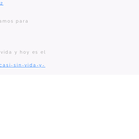
52
jamos para
vida y hoy es el
casi-sin-vida-y-
52
iro, Entrevista
allo había