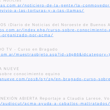
 Noticias
cias.com.ar/noticiero-de-la-gente/la-conmovedor
vivio-a-las-torturas-y-a-las-llamas/
S (Diario de Noticias del Noroeste de Buenos A
cos.com.ar/index.php/curso-sobre-conocimiento-
-organizado-por-acma/
O TV - Curso en Bragado
.com.ar/muestraobjeto.asp?id=16986&idcategory=
NA NUEVE
 sobre conocimiento equino
anueve.com/2018/07/29/en-bragado-curso-sobre
NEXIÓN ABIERTA Reportaje a Claudia Larese, Vo
fm/audiocut/acma-ayuda-a-caballos-maltratados