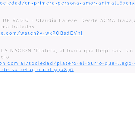
/sociedad/en-primera-persona-amor-animal_6701
S DE RADIO - Claudia Larese: Desde ACMA traba
 maltratados
ube.com/watch?v=wkPOBsdEVhI
LA NACION "Platero, el burro que llegó casi sin 
ugio
on.com.ar/sociedad/platero-el-burro-que-llego-
n-de-su-refugio-nid1930836
RA PERSONA "AMOR ANIMAL" TN - Maria Areces
/sociedad/en-primera-persona-amor-animal_6701
el marco de los Juegos Olímpicos de Río de Jane
a competidora holandesa que advirtió que su cab
ratura antes de iniciar la competencia.