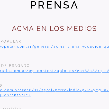
PRENSA
ACMA EN LOS MED
IOS
O POPULAR
opopular.com.ar/general/acma-y-una-vocacion-q
Z DE BRAGADO
agado.com.ar/wp-content/uploads/2018/08/13-0
9
e.com.ar/2018/11/23/el-perro-indio-y-la-yegua-g
quebrantable/