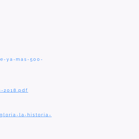
ue-ya-mas-500-
8-2018.pdf
loria-la-historia-