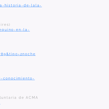
a-historia-de-lala-
ires)
equino-en-la-
789&tipo=2noche
-conocimiento-
luntaria de ACMA
/