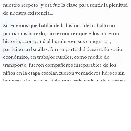
nuestro respeto, y esa fue la clave para sentir la plenitud
de nuestra existencia....​
Si tenemos que hablar de la historia del caballo no
podríamos hacerlo, sin reconocer que ellos hicieron
historia, acompañó al hombre en sus conquistas,
participó en batallas, formó parte del desarrollo socio
económico, en trabajos rurales, como medio de
transporte, fueron compañeros inseparables de los
niños en la etapa escolar, fueron verdaderos héroes sin
honores a los que les debemos cada pedazo de nuestro
antepasado, de nuestra cultura, de nuestra nación.​
En estos tiempos y sabiendo que hemos viajado a la
luna, y nos posamos sobre ella, demostrando que nada
es inalcanzable, y que todo lo podemos dominar, vamos
dejando de lado el contacto con el otro, nos volvemos